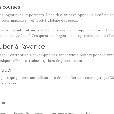
es courses
éfis logistiques importants. Uber devrait développer un système 
 pour maximiser l’efficacité globale du réseau.
servation ajouterait une couche de complexité supplémentaire. C
ble du système ? Ces questions logistiques représentent des obstac
 uber à l’avance
el, l’entreprise a développé des alternatives pour répondre aux b
ssique, offrent certaines options de planification.
d’uber
et » qui permet aux utilisateurs de planifier une course jusqu’à 3
ure prévue.
tur.
echerche de chauffeur comme pour une course standard.