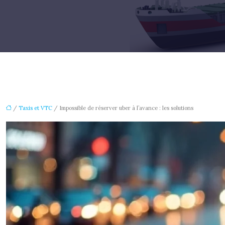
/
Taxis et VTC
/ Impossible de réserver uber à l’avance : les solutions