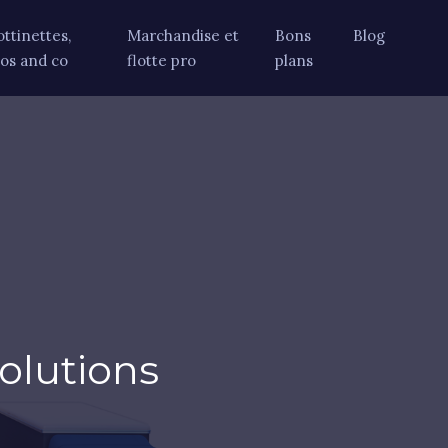
ottinettes,
Marchandise et
Bons
Blog
los and co
flotte pro
plans
solutions