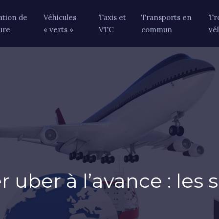
ation de
Véhicules
Taxis et
Transports en
Tr
ure
« verts »
VTC
commun
vé
 uber à l’avance : les 