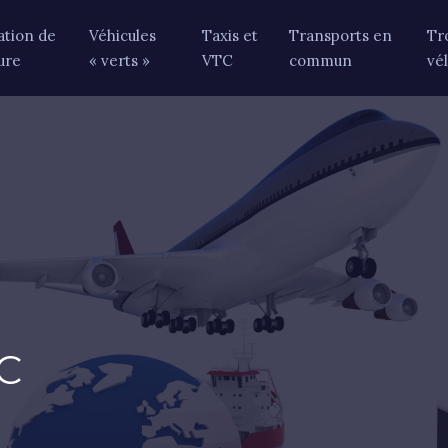
ation de
Véhicules
Taxis et
Transports en
Tr
ure
« verts »
VTC
commun
vé
C