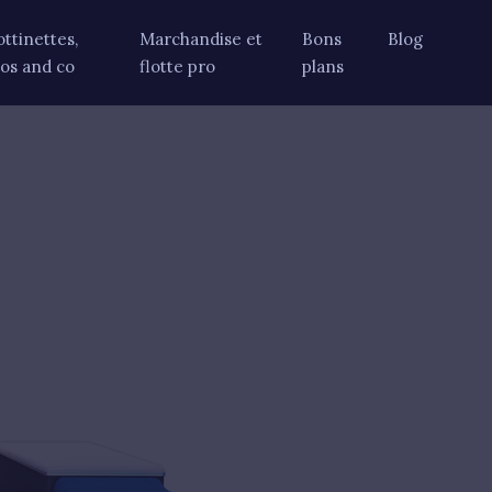
ottinettes,
Marchandise et
Bons
Blog
los and co
flotte pro
plans