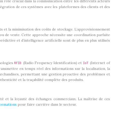
 rôle crucial dans la communication entre les différents acteurs
ntégration de ces systèmes avec les plateformes des clients et des
its et la minimisation des coûts de stockage. L’approvisionnement
n ou de vente. Cette approche nécessite une coordination parfaite
édictive et d’intelligence artificielle sont de plus en plus utilisés
hnologies
(Radio Frequency Identification) et
(Internet of
RFID
IoT
ransmettre en temps réel des informations sur la localisation, la
 marchandises, permettant une gestion proactive des problèmes et
uthenticité et la traçabilité complète des produits.
lité et la loyauté des échanges commerciaux. La maîtrise de ces
formations
pour faire carrière dans le secteur.