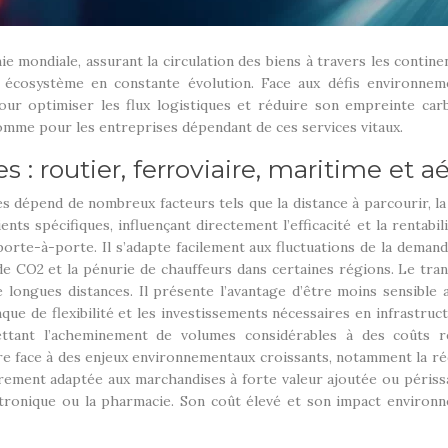
e mondiale, assurant la circulation des biens à travers les contine
écosystème en constante évolution. Face aux défis environnemen
our optimiser les flux logistiques et réduire son empreinte ca
omme pour les entreprises dépendant de ces services vitaux.
: routier, ferroviaire, maritime et a
dépend de nombreux facteurs tels que la distance à parcourir, la na
s spécifiques, influençant directement l’efficacité et la rentabil
ns porte-à-porte. Il s’adapte facilement aux fluctuations de la dema
 CO2 et la pénurie de chauffeurs dans certaines régions. Le trans
 longues distances. Il présente l’avantage d’être moins sensible
e de flexibilité et les investissements nécessaires en infrastru
ttant l’acheminement de volumes considérables à des coûts r
e face à des enjeux environnementaux croissants, notamment la réd
lièrement adaptée aux marchandises à forte valeur ajoutée ou péri
ectronique ou la pharmacie. Son coût élevé et son impact environn