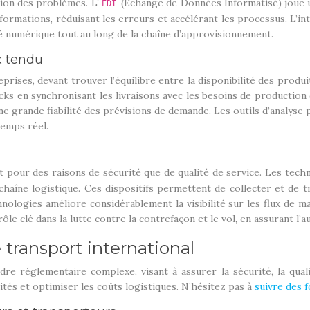
pation des problèmes. L’
(Échange de Données Informatisé) joue un
EDI
nformations, réduisant les erreurs et accélérant les processus. L’i
é numérique tout au long de la chaîne d’approvisionnement.
x tendu
prises, devant trouver l’équilibre entre la disponibilité des produ
ocks en synchronisant les livraisons avec les besoins de productio
ne grande fiabilité des prévisions de demande. Les outils d’analyse pr
temps réel.
nt pour des raisons de sécurité que de qualité de service. Les tec
chaîne logistique. Ces dispositifs permettent de collecter et de t
chnologies améliore considérablement la visibilité sur les flux de
le clé dans la lutte contre la contrefaçon et le vol, en assurant l’a
transport international
re réglementaire complexe, visant à assurer la sécurité, la qua
ités et optimiser les coûts logistiques. N’hésitez pas à
suivre des 