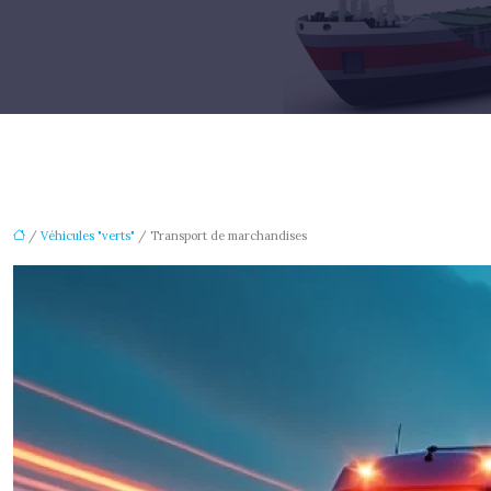
/
Véhicules "verts"
/ Transport de marchandises