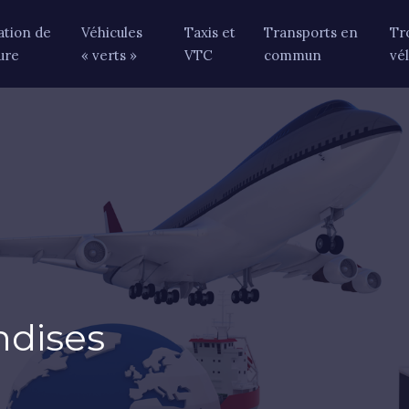
ation de
Véhicules
Taxis et
Transports en
Tr
ure
« verts »
VTC
commun
vé
ndises