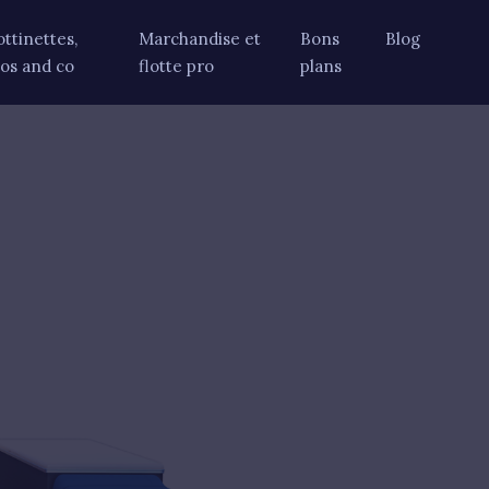
ottinettes,
Marchandise et
Bons
Blog
los and co
flotte pro
plans