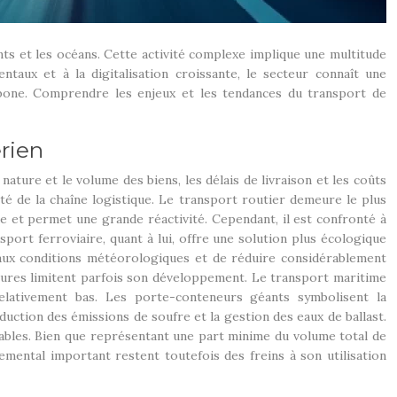
nts et les océans. Cette activité complexe implique une multitude
taux et à la digitalisation croissante, le secteur connaît une
rbone. Comprendre les enjeux et les tendances du transport de
érien
ture et le volume des biens, les délais de livraison et les coûts
ité de la chaîne logistique. Le transport routier demeure le plus
nde et permet une grande réactivité. Cependant, il est confronté à
port ferroviaire, quant à lui, offre une solution plus écologique
 aux conditions météorologiques et de réduire considérablement
ctures limitent parfois son développement. Le transport maritime
elativement bas. Les porte-conteneurs géants symbolisent la
uction des émissions de soufre et la gestion des eaux de ballast.
ssables. Bien que représentant une part minime du volume total de
emental important restent toutefois des freins à son utilisation